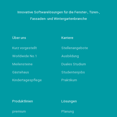
Innovative Softwarelösungen für die Fenster-, Türen-,
Fassaden- und Wintergartenbranche
Über uns
Karriere
Kurz vorgestellt
Stellenangebote
Worldwide No.1
Ausbildung
Meilensteine
Duales Studium
Gästehaus
Studentenjobs
Kindertagespflege
Praktikum
Produktlinien
Lösungen
premium
Planung