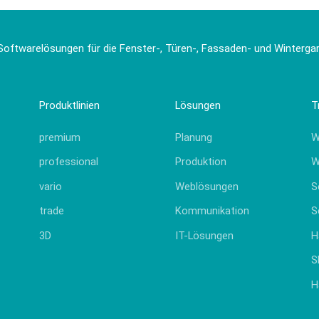
Softwarelösungen für die Fenster-, Türen-, Fassaden- und Winterg
Produktlinien
Lösungen
T
premium
Planung
W
professional
Produktion
W
vario
Weblösungen
S
trade
Kommunikation
S
3D
IT-Lösungen
H
S
H