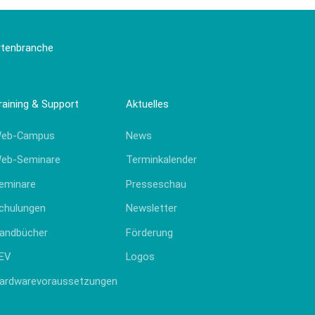
artenbranche
raining & Support
Aktuelles
eb-Campus
News
eb-Seminare
Terminkalender
eminare
Presseschau
chulungen
Newsletter
andbücher
Förderung
EV
Logos
ardwarevoraussetzungen