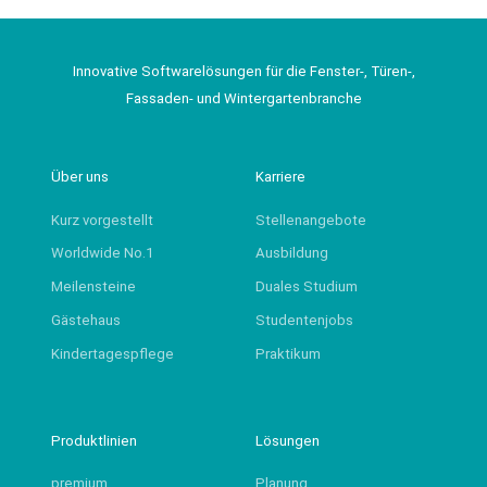
Innovative Softwarelösungen für die Fenster-, Türen-,
Fassaden- und Wintergartenbranche
Über uns
Karriere
Kurz vorgestellt
Stellenangebote
Worldwide No.1
Ausbildung
Meilensteine
Duales Studium
Gästehaus
Studentenjobs
Kindertagespflege
Praktikum
Produktlinien
Lösungen
premium
Planung