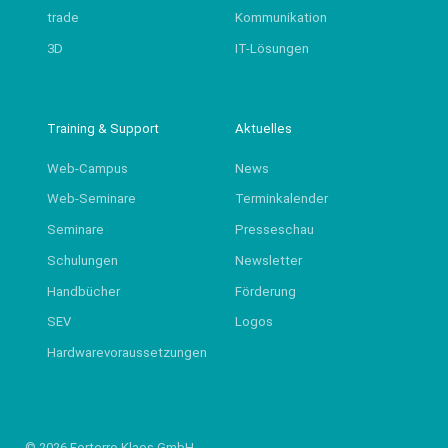
trade
Kommunikation
3D
IT-Lösungen
Training & Support
Aktuelles
Web-Campus
News
Web-Seminare
Terminkalender
Seminare
Presseschau
Schulungen
Newsletter
Handbücher
Förderung
SEV
Logos
Hardwarevoraussetzungen
© 2026 Forterro Klaes GmbH