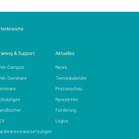
artenbranche
raining & Support
Aktuelles
eb-Campus
News
eb-Seminare
Terminkalender
eminare
Presseschau
chulungen
Newsletter
andbücher
Förderung
EV
Logos
ardwarevoraussetzungen