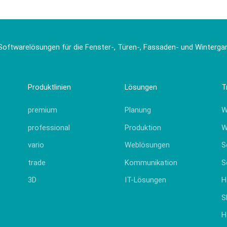
Softwarelösungen für die Fenster-, Türen-, Fassaden- und Winterg
Produktlinien
Lösungen
T
premium
Planung
W
professional
Produktion
W
vario
Weblösungen
S
trade
Kommunikation
S
3D
IT-Lösungen
H
S
H