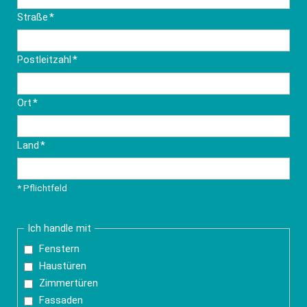
Pflichtfeld
Straße
*
Pflichtfeld
Postleitzahl
*
Pflichtfeld
Ort
*
Pflichtfeld
Land
*
* Pflichtfeld
Ich handle mit
Fenstern
Haustüren
Zimmertüren
Fassaden