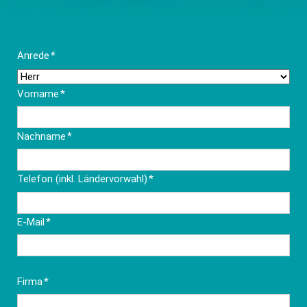
Pflichtfeld
Anrede
*
Pflichtfeld
Vorname
*
Pflichtfeld
Nachname
*
Pflichtfeld
Telefon (inkl. Ländervorwahl)
*
Pflichtfeld
E-Mail
*
Pflichtfeld
Firma
*