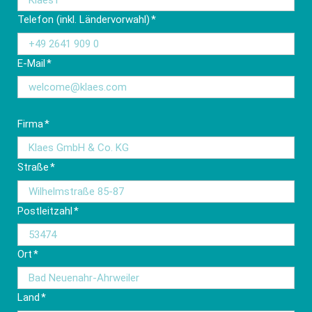
Pflichtfeld
Telefon (inkl. Ländervorwahl)
*
Pflichtfeld
E-Mail
*
Pflichtfeld
Firma
*
Pflichtfeld
Straße
*
Pflichtfeld
Postleitzahl
*
Pflichtfeld
Ort
*
Pflichtfeld
Land
*