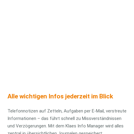
automatisierten Benachrichtigungen Ihre Projekte
effizienter steuern, erklären Ihnen Tim Söller (Klaes) und
Thomas Busch (Klaes) in unserer kostenlosen Web-
Präsentation am
04. November 2025
um
10.00 Uhr
. Jörn
Heinrich (Heinrich Fenster) gibt spannende Einblicke aus der
Praxis und zeigt, wie der Klaes Info Manager den Workflow
in seinem Unternehmen spürbar verbessert hat.
Jetzt anmelden
Alle wichtigen Infos jederzeit im Blick
Telefonnotizen auf Zetteln, Aufgaben per E-Mail, verstreute
Informationen – das führt schnell zu Missverständnissen
und Verzögerungen. Mit dem Klaes Info Manager wird alles
zentral in übersichtlichen Journalen gespeichert: