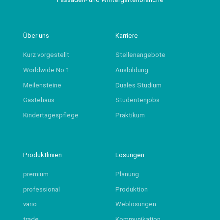
Über uns
Karriere
Kurz vorgestellt
Stellenangebote
Worldwide No.1
Ausbildung
Meilensteine
Duales Studium
Gästehaus
Studentenjobs
Kindertagespflege
Praktikum
Produktlinien
Lösungen
premium
Planung
professional
Produktion
vario
Weblösungen
trade
Kommunikation