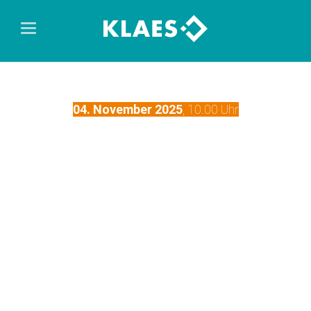
04. November 2025
, 10.00 Uhr
DEMO
Verlieren Sie im Projektalltag manchmal den Überblick? Mit
dem Klaes Info Manager organisieren Sie Ihre
Kommunikations- und Informationsprozesse und halten
alle Mitarbeiter jederzeit auf dem aktuellen Stand. Wie Sie
mit klar strukturierten Informationswegen und