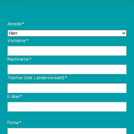
Pflichtfeld
Anrede
*
Pflichtfeld
Vorname
*
Pflichtfeld
Nachname
*
Pflichtfeld
Telefon (inkl. Ländervorwahl)
*
Pflichtfeld
E-Mail
*
Pflichtfeld
Firma
*