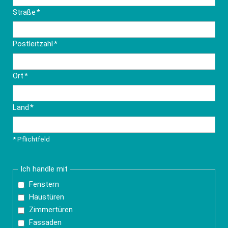
Pflichtfeld
Straße
*
Pflichtfeld
Postleitzahl
*
Pflichtfeld
Ort
*
Pflichtfeld
Land
*
* Pflichtfeld
Ich handle mit
Fenstern
Haustüren
Zimmertüren
Fassaden