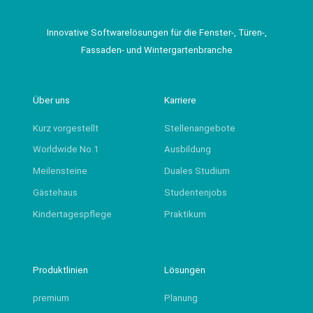
Innovative Softwarelösungen für die Fenster-, Türen-,
Fassaden- und Wintergartenbranche
Über uns
Karriere
Kurz vorgestellt
Stellenangebote
Worldwide No.1
Ausbildung
Meilensteine
Duales Studium
Gästehaus
Studentenjobs
Kindertagespflege
Praktikum
Produktlinien
Lösungen
premium
Planung