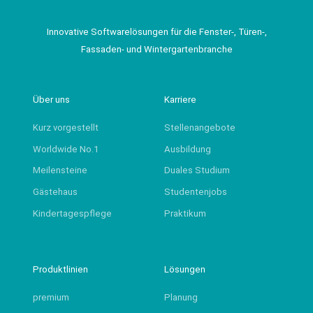
Innovative Softwarelösungen für die Fenster-, Türen-,
Fassaden- und Wintergartenbranche
Über uns
Karriere
Kurz vorgestellt
Stellenangebote
Worldwide No.1
Ausbildung
Meilensteine
Duales Studium
Gästehaus
Studentenjobs
Kindertagespflege
Praktikum
Produktlinien
Lösungen
premium
Planung