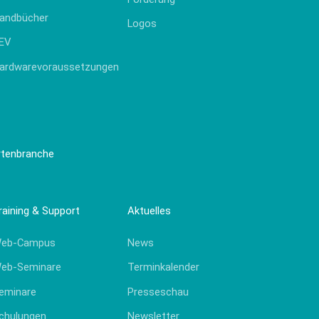
plattform
andbücher
Cloud-Server
Logos
EV
RechnungsManager
ardwarevoraussetzungen
artenbranche
raining & Support
Aktuelles
eb-Campus
News
eb-Seminare
Terminkalender
eminare
Presseschau
chulungen
Newsletter