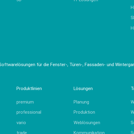
Hinweisgeber
H
openTRANS
S
H
Softwarelösungen für die Fenster-, Türen-, Fassaden- und Winterg
Produktlinien
Lösungen
T
premium
Planung
W
professional
Produktion
W
vario
Weblösungen
S
trade
Kommunikation
S