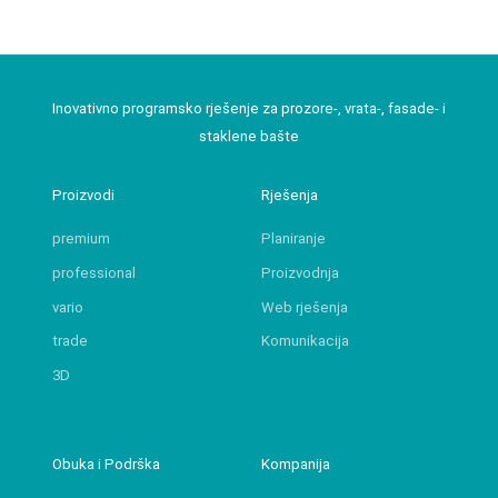
Inovativno programsko rješenje za prozore-, vrata-, fasade- i
staklene bašte
Proizvodi
Rješenja
premium
Planiranje
professional
Proizvodnja
vario
Web rješenja
trade
Komunikacija
3D
Obuka i Podrška
Kompanija