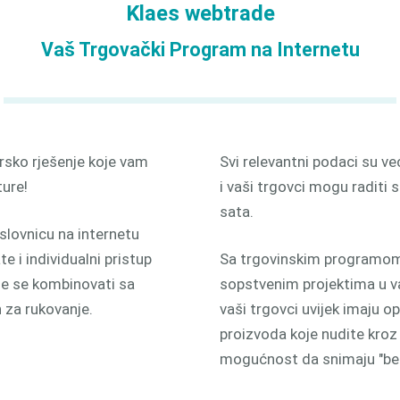
Klaes webtrade
odnjom
3D
Vaš Trgovački Program na Internetu
rsko rješenje koje vam
Svi relevantni podaci su ve
ure!
i vaši trgovci mogu raditi 
sata.
slovnicu na internetu
 i individualni pristup
Sa trgovinskim programom, 
že se kombinovati sa
sopstvenim projektima u va
 za rukovanje.
vaši trgovci uvijek imaju o
proizvoda koje nudite kroz
mogućnost da snimaju "besp