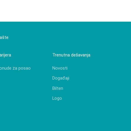
bašte
arijera
Trenutna dešavanja
onude za posao
Novosti
Događaji
Bilten
Logo