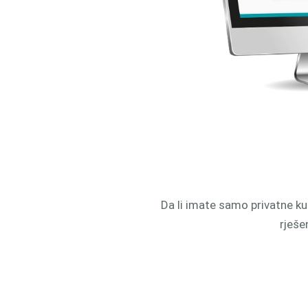
Da li imate samo privatne k
rješe