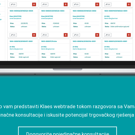
o vam predstaviti Klaes webtrade tokom razgovora sa Vama 
načne konsultacije i iskusite potencijal trgovačkog rješenja
Dogovorite pojedinačne konsultacije