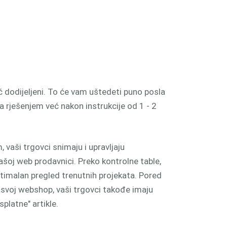
ć dodijeljeni. To će vam uštedeti puno posla
sa rješenjem već nakon instrukcije od 1 - 2
vaši trgovci snimaju i upravljaju
šoj web prodavnici. Preko kontrolne table,
ptimalan pregled trenutnih projekata. Pored
 svoj webshop, vaši trgovci takođe imaju
latne" artikle.