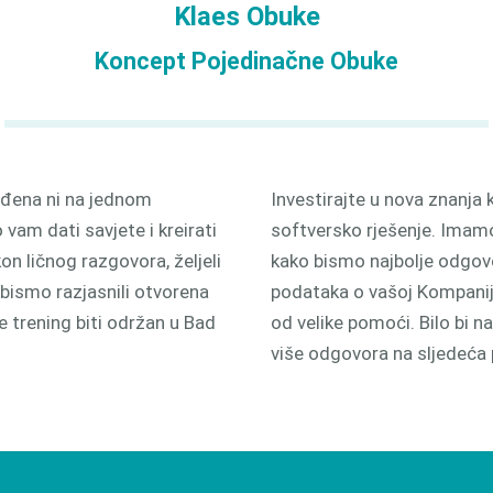
Klaes Obuke
odnjom
3D
Koncept Pojedinačne Obuke
nuđena ni na jednom
Investirajte u nova znanja k
vam dati savjete i kreirati
softversko rješenje. Imamo
 ličnog razgovora, željeli
kako bismo najbolje odgovor
 bismo razjasnili otvorena
podataka o vašoj Kompaniji 
će trening biti održan u Bad
od velike pomoći. Bilo bi 
više odgovora na sljedeća 