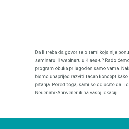
proizv
CAM 
Da li treba da govorite o temi koja nije po
seminaru ili webinaru u Klaes-u? Rado ćemo 
program obuke prilagođen samo vama. Nakon
bismo unaprijed razviti tačan koncept kako
pitanja. Pored toga, sami se odlučite da li 
Neuenahr-Ahrweiler ili na vašoj lokaciji.