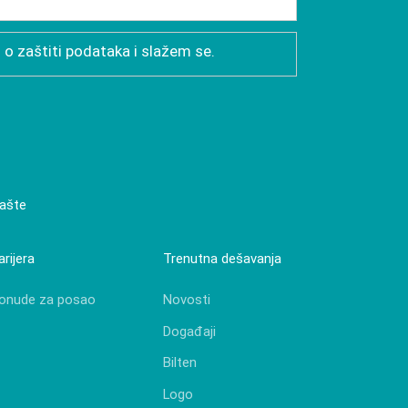
 o zaštiti podataka i slažem se.
bašte
arijera
Trenutna dešavanja
onude za posao
Novosti
Događaji
Bilten
Logo