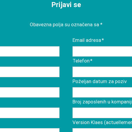
Prijavi se
Obavezna polja su označena sa *
Mandatory
Email adresa
*
field
Mandatory
Telefon
*
field
Poželjan datum za poziv
Broj zaposlenih u kompaniji
Version Klaes (actuellement