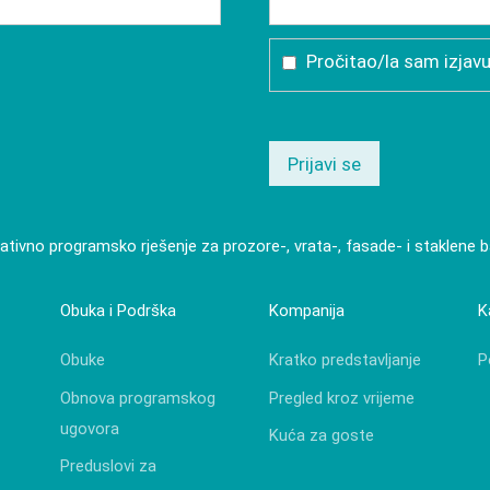
Pročitao/la sam izjavu
Prijavi se
ativno programsko rješenje za prozore-, vrata-, fasade- i staklene 
Obuka i Podrška
Kompanija
K
Obuke
Kratko predstavljanje
P
Obnova programskog
Pregled kroz vrijeme
ugovora
Kuća za goste
Preduslovi za