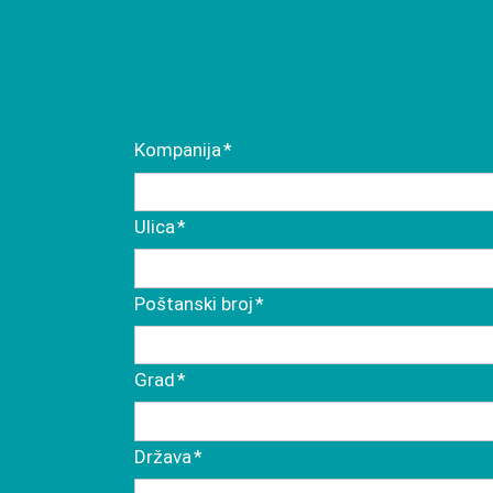
Mandatory
Kompanija
*
field
Mandatory
Ulica
*
field
Mandatory
Poštanski broj
*
field
Mandatory
Grad
*
field
Mandatory
Država
*
field