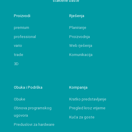
staklene bašte
Proizvodi
Rješenja
premium
Planiranje
professional
Proizvodnja
vario
Web rješenja
trade
Komunikacija
3D
Obuka i Podrška
Kompanija
Obuke
Kratko predstavljanje
Obnova programskog
Pregled kroz vrijeme
ugovora
Kuća za goste
Preduslovi za hardware