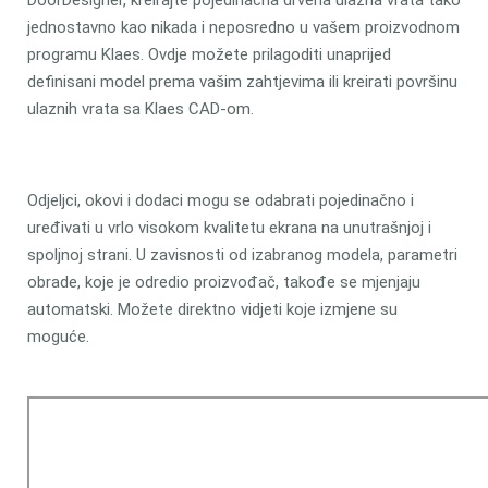
DoorDesigner, kreirajte pojedinačna drvena ulazna vrata tako
jednostavno kao nikada i neposredno u vašem proizvodnom
programu Klaes. Ovdje možete prilagoditi unaprijed
definisani model prema vašim zahtjevima ili kreirati površinu
ulaznih vrata sa Klaes CAD-om.
Odjeljci, okovi i dodaci mogu se odabrati pojedinačno i
uređivati u vrlo visokom kvalitetu ekrana na unutrašnjoj i
spoljnoj strani. U zavisnosti od izabranog modela, parametri
obrade, koje je odredio proizvođač, takođe se mjenjaju
automatski. Možete direktno vidjeti koje izmjene su
moguće.