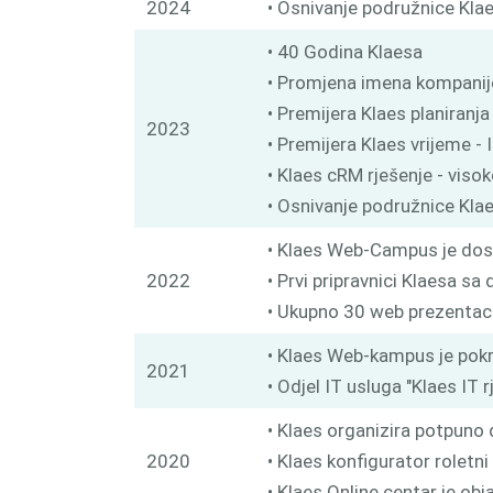
2024
• Osnivanje podružnice Klae
• 40 Godina Klaesa
• Promjena imena kompanij
• Premijera Klaes planiran
2023
• Premijera Klaes vrijeme -
• Klaes cRM rješenje - viso
• Osnivanje podružnice Kla
• Klaes Web-Campus je dos
2022
• Prvi pripravnici Klaesa s
• Ukupno 30 web prezentac
• Klaes Web-kampus je pokr
2021
• Odjel IT usluga "Klaes IT
• Klaes organizira potpun
2020
• Klaes konfigurator roletn
• Klaes Online centar je obj