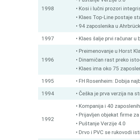
1998
• Kosi i lučni prozori integr
• Klaes Top-Line postaje s
• 94 zaposlenika u Ahrbrüc
1997
• Klaes šalje prvi računar u 
• Preimenovanje u Horst K
1996
• Dinamičan rast preko ist
• Klaes ima oko 75 zaposle
1995
• FH Rosenheim: Dobija najb
1994
• Češka je prva verzija na s
• Kompanija i 40 zaposlenih
• Prijavljen objekat firme 
1992
• Puštanje Verzije 4.0
• Drvo i PVC se rukovodi i