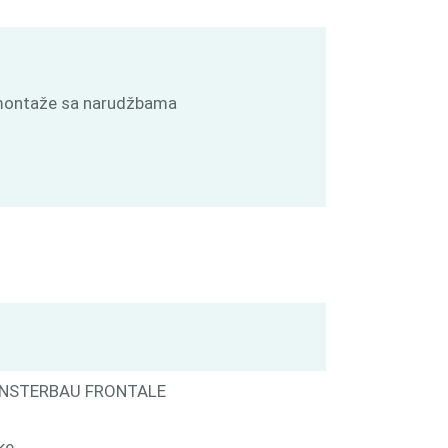
je montaže sa narudžbama
i FENSTERBAU FRONTALE
ke