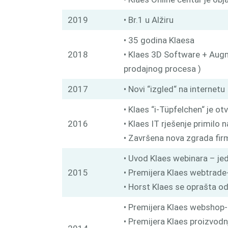
2019
• Br.1 u Alžiru
• 35 godina Klaesa
2018
• Klaes 3D Software + Augme
prodajnog procesa )
2017
• Novi “izgled“ na internetu
• Klaes “i-Tüpfelchen“ je o
2016
• Klaes IT rješenje primilo
• Završena nova zgrada fir
• Uvod Klaes webinara – je
2015
• Premijera Klaes webtrade
• Horst Klaes se oprašta od
• Premijera Klaes webshop-
• Premijera Klaes proizvodn