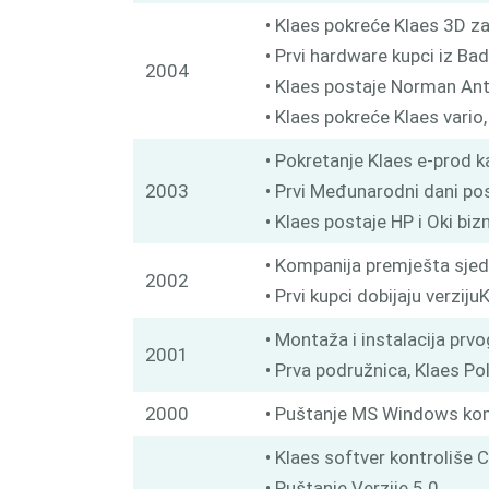
• Klaes pokreće Klaes 3D za
• Prvi hardware kupci iz Ba
2004
• Klaes postaje Norman Ant
• Klaes pokreće Klaes vario
• Pokretanje Klaes e-prod 
2003
• Prvi Međunarodni dani po
• Klaes postaje HP i Oki biz
• Kompanija premješta sjed
2002
• Prvi kupci dobijaju verzi
• Montaža i instalacija pr
2001
• Prva podružnica, Klaes Po
2000
• Puštanje MS Windows komp
• Klaes softver kontroliše
• Puštanje Verzije 5.0