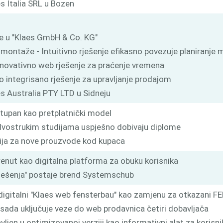
s Italia SRL u Bozen
e u "Klaes GmbH & Co. KG"
ja montaže - Intuitivno rješenje efikasno povezuje planiran
 Inovativno web rješenje za praćenje vremena
ko integrisano rješenje za upravljanje prodajom
es Australia PTY LTD u Sidneju
tupan kao pretplatnički model
a dvostrukim studijama uspješno dobivaju diplome
ija za nove prouzvode kod kupaca
enut kao digitalna platforma za obuku korisnika
 rješenja" postaje brend Systemschub
o digitalni "Klaes web fensterbau" kao zamjenu za otkazan
i sada uključuje veze do web prodavnica četiri dobavljača
avljen u optimizovanoj verziji kao informativni alat za korisni