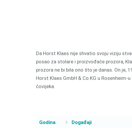
proizv
CAM 
Da Horst Klaes nije shvatio svoju viziju stva
posao za stolare i proizvođače prozora, Kl
prozora ne bi bila ono što je danas. On je,
Horst Klaes GmbH & Co.KG u Rosenheim-u 
čovijeka.
Godina
Događaji