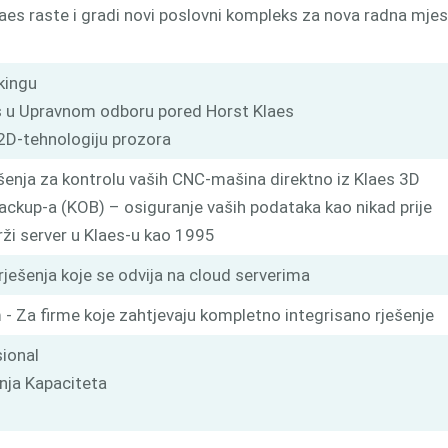
laes raste i gradi novi poslovni kompleks za nova radna mje
kingu
es u Upravnom odboru pored Horst Klaes
2D-tehnologiju prozora
ešenja za kontrolu vaših CNC-mašina direktno iz Klaes 3D
Backup-a (KOB) – osiguranje vaših podataka kao nikad prije
rži server u Klaes-u kao 1995
 rješenja koje se odvija na cloud serverima
 - Za firme koje zahtjevaju kompletno integrisano rješenje
sional
anja Kapaciteta