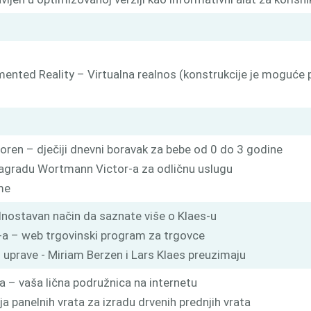
nted Reality – Virtualna realnos (konstrukcije je moguće pri
tvoren – dječiji dnevni boravak za bebe od 0 do 3 godine
 nagradu Wortmann Victor-a za odličnu uslugu
me
dnostavan način da saznate više o Klaes-u
-a – web trgovinski program za trgovce
 uprave - Miriam Berzen i Lars Klaes preuzimaju
a – vaša lična podružnica na internetu
ja panelnih vrata za izradu drvenih prednjih vrata