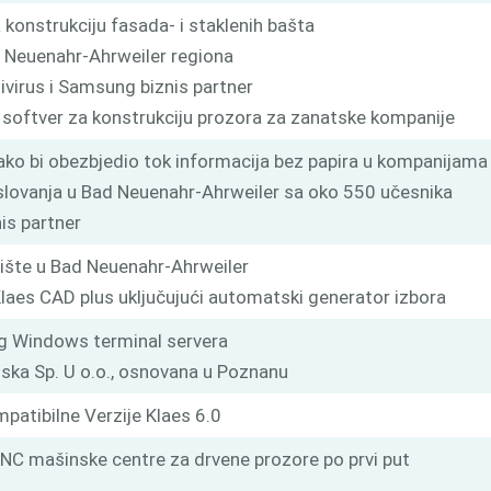
 konstrukciju fasada- i staklenih bašta
d Neuenahr-Ahrweiler regiona
ivirus i Samsung biznis partner
, softver za konstrukciju prozora za zanatske kompanije
kako bi obezbjedio tok informacija bez papira u kompanijama
slovanja u Bad Neuenahr-Ahrweiler sa oko 550 učesnika
nis partner
ište u Bad Neuenahr-Ahrweiler
juKlaes CAD plus uključujući automatski generator izbora
vog Windows terminal servera
lska Sp. U o.o., osnovana u Poznanu
atibilne Verzije Klaes 6.0
 CNC mašinske centre za drvene prozore po prvi put