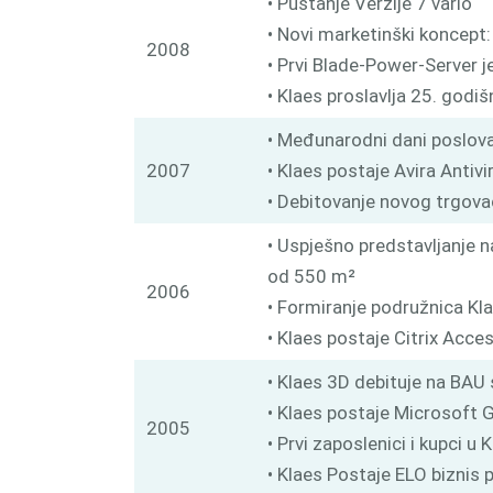
• Puštanje Verzije 7 vario
• Novi marketinški koncept: 
2008
• Prvi Blade-Power-Server je
• Klaes proslavlja 25. godiš
• Međunarodni dani poslova
2007
• Klaes postaje Avira Antivi
• Debitovanje novog trgovač
• Uspješno predstavljanje 
od 550 m²
2006
• Formiranje podružnica Klae
• Klaes postaje Citrix Acce
• Klaes 3D debituje na BAU
• Klaes postaje Microsoft G
2005
• Prvi zaposlenici i kupci u K
• Klaes Postaje ELO biznis 