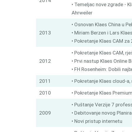
2014
• Temeljac nove zgrade - K
Ahrweiler
• Osnovan Klaes China u Pe
2013
• Miriam Berzen i Lars Kla
• Pokretanje Klaes CAM za 
• Pokretanje Klaes CAM, rj
2012
• Prvi nastup Klaes Online 
• FH Rosenheim: Dobili najb
2011
• Pokretanje Klaes cloud-a,
2010
• Pokretanje Klaes Premium
• Puštanje Verzije 7 profes
2009
• Debitovanje novog Planir
• Novi pristup internetu