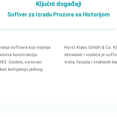
Ključni događaji
odnjom
3D
Softver za Izradu Prozora sa Historijom
ranja softvera koji mijenja
Horst Klaes GmbH & Co. KG
aesova konstrukcija
Ahrweiler i vodeća je softv
 1983. Godine, osnovao
vrata, fasada i staklenih b
kao kompaniju jednog