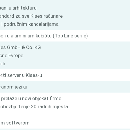
isani u arhitekturu
tandard za sve Klaes računare
k i podružnim kancelarijama
boji u aluminijum kučištu (Top Line serije)
laes GmbH & Co. KG
očne Evrope
nih
rži server u Klaes-u
tranom jeziku
 prelaze u novi objekat firme
za obezbjeđenje 20 radnih mjesta
stim softverom