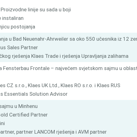
Proizvodne linije su sada u boji
 instaliran
njicu postojanja
nja u Bad Neuenahr-Ahrweiler sa oko 550 učesnika iz 12 ze
rus Sales Partner
kog rješenja Klaes Trade i rješenja Upravljanja zalihama
na Fensterbau Frontale – najvećem svjetskom sajmu u oblast
s CZ s.r.o., Klaes UK Ltd., Klaes RO s.r.o. i Klaes RUS
ss Essentials Solution Advisor
 sajmu u Minhenu
old Certified Partner
ini
partner, partner LANCOM rješenja i AVM partner