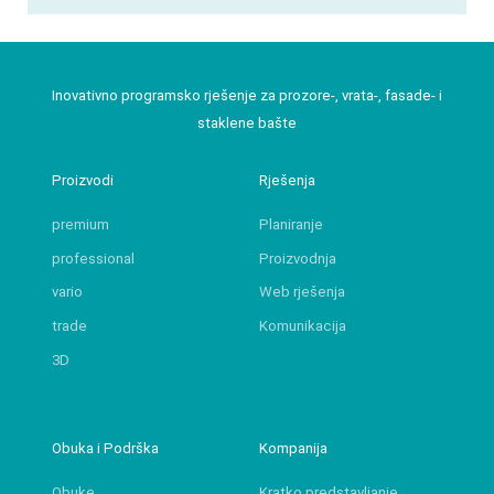
Inovativno programsko rješenje za prozore-, vrata-, fasade- i
staklene bašte
Proizvodi
Rješenja
premium
Planiranje
professional
Proizvodnja
vario
Web rješenja
trade
Komunikacija
3D
Obuka i Podrška
Kompanija
Obuke
Kratko predstavljanje