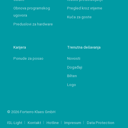
Obnova programskog
Pregled kroz vrijeme
ugovora
Kuća za goste
Preduslovi za hardware
Karijera
Trenutna dešavanja
Ponude za posao
Novosti
Događaji
Bilten
Logo
© 2026 Forterro Klaes GmbH
ISL-Light
Kontakt
Hotline
Impresum
Data Protection