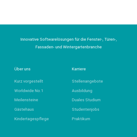
Bitte überprüfen Sie hierzu auch Ihre E-Mails im Spam-
Postfach.
Innovative Softwarelösungen für die Fenster-, Türen-,
Fassaden- und Wintergartenbranche
Über uns
Karriere
Kurz vorgestellt
Stellenangebote
Worldwide No.1
Ausbildung
Meilensteine
Duales Studium
Gästehaus
Studentenjobs
Kindertagespflege
Praktikum