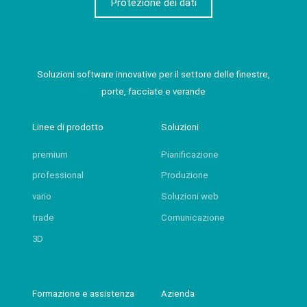
Protezione dei dati
Soluzioni software innovative per il settore delle finestre,
porte, facciate e verande
Linee di prodotto
Soluzioni
premium
Pianificazione
professional
Produzione
vario
Soluzioni web
trade
Comunicazione
3D
Formazione e assistenza
Azienda