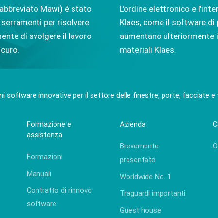
 (abbreviato Mawi) è stato
L'ordine elettronico e l'int
 serramenti per risolvere
Klaes, come il software di
nte di svolgere il lavoro
aumentano ulteriormente i
icuro.
materiali Klaes.
ni software innovative per il settore delle finestre, porte, facciate e
Formazione e
Azienda
C
assistenza
Brevemente
O
Formazioni
presentato
Manuali
Worldwide No. 1
Contratto di rinnovo
Traguardi importanti
software
Guest house