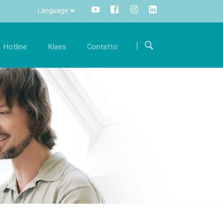
Language
Salta
la
Hotline
Klaes
Contatto
navigazione
arriera
Comunicazione
Internazionale
ostre
iventa parte di un team internazionale e
Tutte le informazioni con un click -
Come arrivare
upportaci con le tue conoscenze specialistiche.
centralizzate e trasparenti.
ware Klaes
Modulo di contatto
fferte di lavoro
Info Manager
CRM
DMS
openTRANS
s trade
Klaes 3D
one software
Per la costruzione di
i rivenditori
verande e facciate