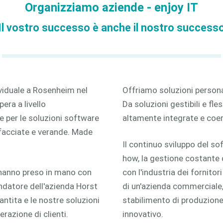
Organizziamo aziende - enjoy IT
2D
Il vostro successo è anche il nostro success
3D
ividuale a Rosenheim nel
Offriamo soluzioni persona
era a livello
Da soluzioni gestibili e fles
e per le soluzioni software
altamente integrate e coere
, facciate e verande. Made
Il continuo sviluppo del sof
how, la gestione costante d
 hanno preso in mano con
con l'industria dei fornitor
ondatore dell'azienda Horst
di un'azienda commerciale,
ntita e le nostre soluzioni
stabilimento di produzione
razione di clienti.
innovativo.