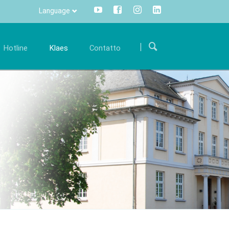
Language
Salta
la
Hotline
Klaes
Contatto
navigazione
arriera
Comunicazione
Internazionale
ostre
iventa parte di un team internazionale e
Tutte le informazioni con un click -
Come arrivare
upportaci con le tue conoscenze specialistiche.
centralizzate e trasparenti.
ware Klaes
Modulo di contatto
fferte di lavoro
Info Manager
CRM
DMS
openTRANS
s trade
Klaes 3D
one software
Per la costruzione di
i rivenditori
verande e facciate