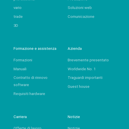
vario
Soluzioni web
trade
Comunicazione
3D
Formazione e assistenza
Azienda
Formazioni
Brevemente presentato
Manuali
Worldwide No. 1
Contratto di rinnovo
Traguardi importanti
software
Guest house
Requisiti hardware
Carriera
Notizie
Offerte di lavoro
Notizie