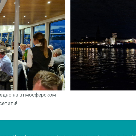
гледно на атмосферском
сетити!