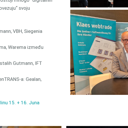
povezuju“ svoju
mann, VBH, Siegenia
Roma, Warema između
stalih Gutmann, IFT
enTRANS-a: Gealan,
linu 15. + 16. Juna