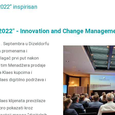
odnjom
022“ inspirisan
3D
 2022" - Innovation and Change Managem
6 . Septembra u Dizeldorfu
em promenama i
zlagač prvi put nakon
š tim Menadžera prodaje
a Klaes kupcima i
aes digitilno podržava i
laes klijenata prevzilaze
bro pokazati kroz
Postoji mnogo “digitalnih