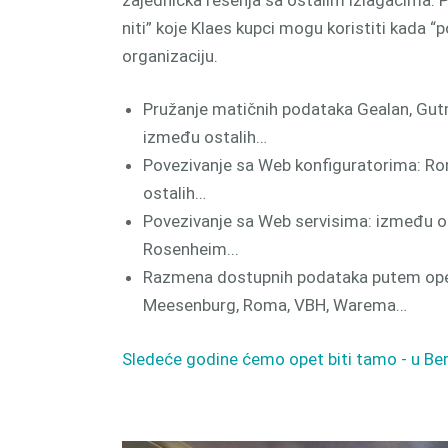
niti” koje Klaes kupci mogu koristiti kada “
organizaciju.
Pružanje matičnih podataka Gealan, Gut
između ostalih…
Povezivanje sa Web konfiguratorima: 
ostalih…
Povezivanje sa Web servisima: između o
Rosenheim...
Razmena dostupnih podataka putem op
Meesenburg, Roma, VBH, Warema…
Sledeće godine ćemo opet biti tamo - u Ber