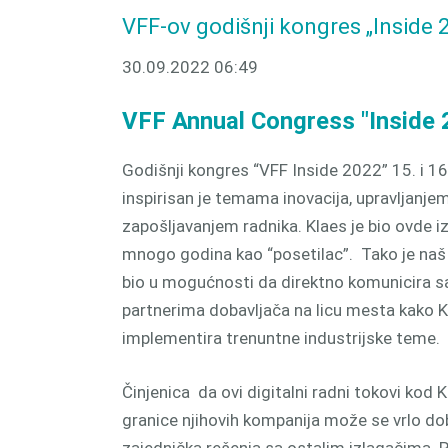
proizv
VFF-ov godišnji kongres „Inside 2
CAM 
30.09.2022 06:49
VFF Annual Congress "Inside
Godišnji kongres “VFF Inside 2022” 15. i 1
inspirisan je temama inovacija, upravljanj
zapošljavanjem radnika. Klaes je bio ovde i
mnogo godina kao “posetilac”. Tako je na
bio u mogućnosti da direktno komunicira s
partnerima dobavljača na licu mesta kako Kl
implementira trenuntne industrijske teme.
Činjenica da ovi digitalni radni tokovi kod K
granice njihovih kompanija može se vrlo do
zajednička rešenja sa ostalim izlagačima. 