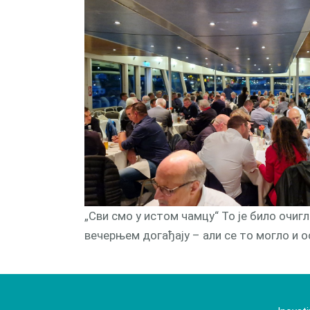
„Сви смо у истом чамцу“ То је било очи
вечерњем догађају – али се то могло и о