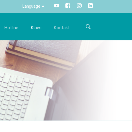
Language
Прескочи
навигацију
Hotline
Klaes
Kontakt
arijera
Komunikacija
Internacionalno
šim
ostanite deo našeg međunarodnog tima i
Sve informacije na samo jedan klik
Put do nas
održite nas svojim stručnim znanjem.
mišem – Centralno i transparentno.
 održavanju
Kontakt formular
onude za posao
Info Manager
CRM
DMS
openTRANS
s trade
Klaes 3D
versko rešenje
Za konstrukcije staklenih
rgovce
bašti I fasada