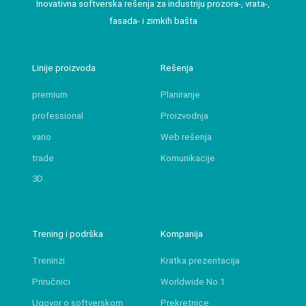
Inovativna softverska rešenja za industriju prozora-, vrata-,
fasada- i zimkih bašta
Linije proizvoda
Rešenja
premium
Planiranje
professional
Proizvodnja
vario
Web rešenja
trade
Komunikacije
3D
Trening i podrška
Kompanija
Treninzi
Kratka prezentacija
Priručnici
Worldwide No.1
Ugovor o softverskom
Prekretnice