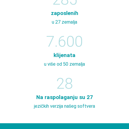
zaposlenih
u 27 zemalja
7.600
klijenata
u više od 50 zemalja
28
Na raspolaganju su 27
jezičkih verzija našeg softvera