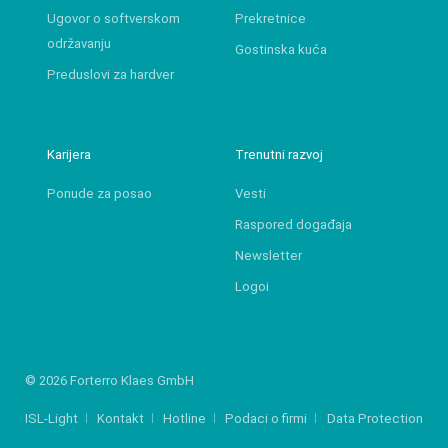
Ugovor o softverskom
Prekretnice
održavanju
Gostinska kuća
Preduslovi za hardver
Karijera
Trenutni razvoj
Ponude za posao
Vesti
Raspored događaja
Newsletter
Logoi
© 2026 Forterro Klaes GmbH
ISL-Light
Kontakt
Hotline
Podaci o firmi
Data Protection