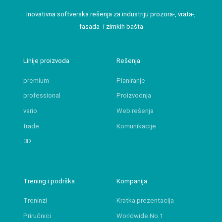
Inovativna softverska rešenja za industriju prozora-, vrata-,
fasada- i zimkih bašta
Linije proizvoda
Rešenja
premium
Planiranje
professional
Proizvodnja
vario
Web rešenja
trade
Komunikacije
3D
Trening i podrška
Kompanija
Treninzi
Kratka prezentacija
Priručnici
Worldwide No.1