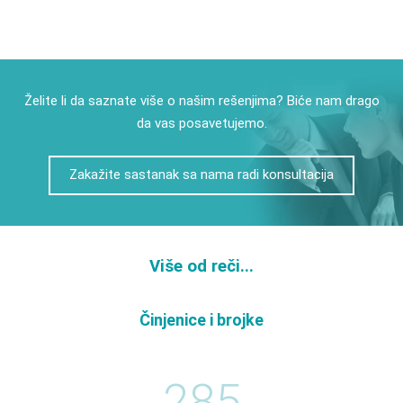
Želite li da saznate više o našim rešenjima? Biće nam drago
da vas posavetujemo.
Zakažite sastanak sa nama radi konsultacija
Više od reči...
Činjenice i brojke
285