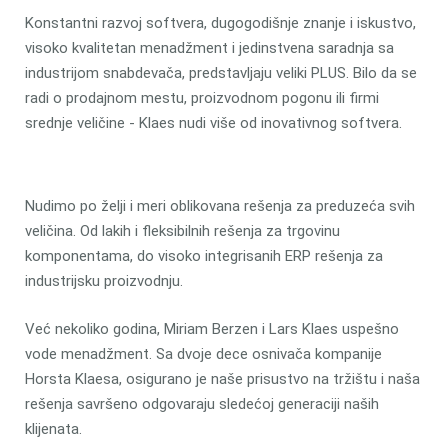
Konstantni razvoj softvera, dugogodišnje znanje i iskustvo,
visoko kvalitetan menadžment i jedinstvena saradnja sa
industrijom snabdevača, predstavljaju veliki PLUS. Bilo da se
radi o prodajnom mestu, proizvodnom pogonu ili firmi
srednje veličine - Klaes nudi više od inovativnog softvera.
Nudimo po želji i meri oblikovana rešenja za preduzeća svih
veličina. Od lakih i fleksibilnih rešenja za trgovinu
komponentama, do visoko integrisanih ERP rešenja za
industrijsku proizvodnju.
Već nekoliko godina, Miriam Berzen i Lars Klaes uspešno
vode menadžment. Sa dvoje dece osnivača kompanije
Horsta Klaesa, osigurano je naše prisustvo na tržištu i naša
rešenja savršeno odgovaraju sledećoj generaciji naših
klijenata.