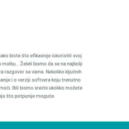
ako biste što efikasnije iskoristili svoj
olbu... Želeli bismo da se na najbolji
a razgovor sa vama. Nekoliko ključnih
nije i o verziji softvera koju trenutno
pomoći. Bili bismo srećni ukoliko možete
anja što potpunije moguće.