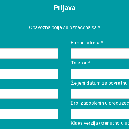
Prijava
Obavezna polja su označena sa *
Обавезна
E-mail adresa
*
поља
Обавезна
Telefon
*
поља
Željeni datum za povratnu 
Broj zaposlenih u preduzec
Klaes verzija (trenutno u u