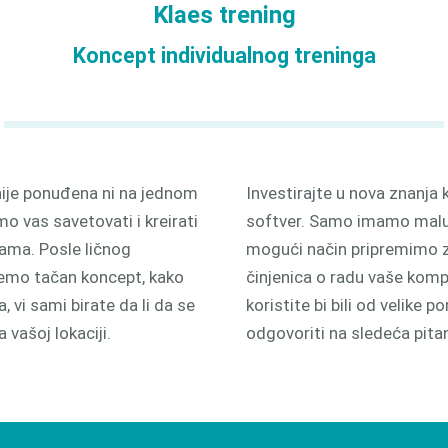
Klaes trening
odnjom
3D
Koncept individualnog treninga
nije ponuđena ni na jednom
Investirajte u nova znanja k
o vas savetovati i kreirati
softver. Samo imamo malu m
ama. Posle ličnog
mogući način pripremimo z
jemo tačan koncept, kako
činjenica o radu vaše kompa
 vi sami birate da li da se
koristite bi bili od velike 
 vašoj lokaciji.
odgovoriti na sledeća pit