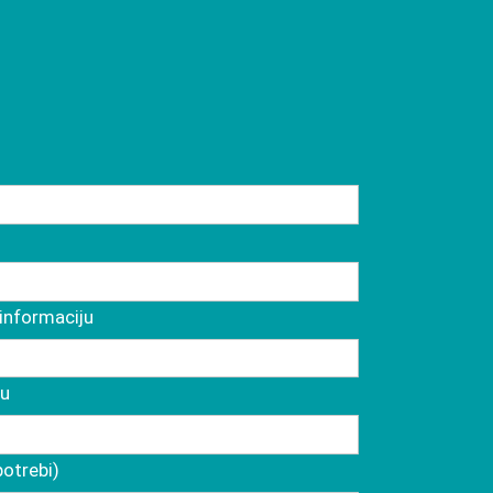
informaciju
́u
potrebi)