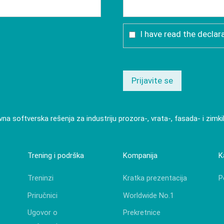
I have read the declar
Prijavite se
vna softverska rešenja za industriju prozora-, vrata-, fasada- i zimk
Trening i podrška
Kompanija
K
Treninzi
Kratka prezentacija
P
Priručnici
Worldwide No.1
Ugovor o
Prekretnice