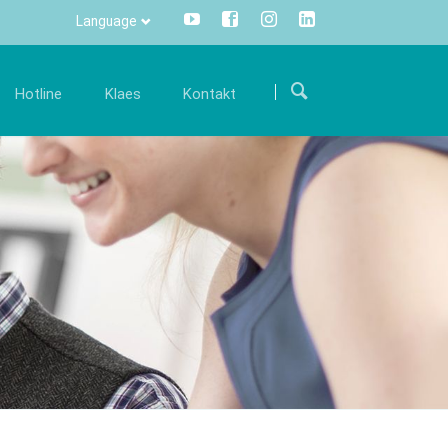
Language
Прескочи
навигацију
Hotline
Klaes
Kontakt
arijera
Komunikacija
Internacionalno
šim
ostanite deo našeg međunarodnog tima i
Sve informacije na samo jedan klik
Put do nas
održite nas svojim stručnim znanjem.
mišem – Centralno i transparentno.
 održavanju
Kontakt formular
onude za posao
Info Manager
CRM
DMS
openTRANS
s trade
Klaes 3D
versko rešenje
Za konstrukcije staklenih
rgovce
bašti I fasada