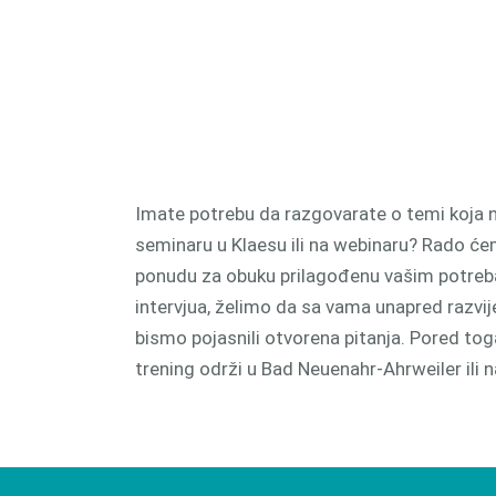
proizv
CAM 
Imate potrebu da razgovarate o temi koja 
seminaru u Klaesu ili na webinaru? Rado ćem
ponudu za obuku prilagođenu vašim potreb
intervjua, želimo da sa vama unapred razvi
bismo pojasnili otvorena pitanja. Pored toga,
trening održi u Bad Neuenahr-Ahrweiler ili na