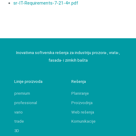
sr-IT-Requirements-7-21-4+.pdf
Inovativna softverska rešenja za industriju prozora-, vrata-,
fasada- i zimkih bašta
Linije proizvoda
Rešenja
premium
Planiranje
professional
Proizvodnja
vario
Web rešenja
trade
Komunikacije
3D