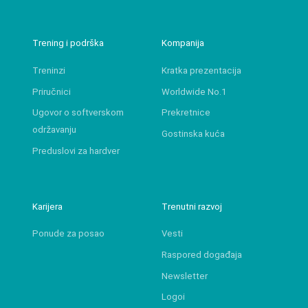
Trening i podrška
Kompanija
Treninzi
Kratka prezentacija
Priručnici
Worldwide No.1
Ugovor o softverskom
Prekretnice
održavanju
Gostinska kuća
Preduslovi za hardver
Karijera
Trenutni razvoj
Ponude za posao
Vesti
Raspored događaja
Newsletter
Logoi