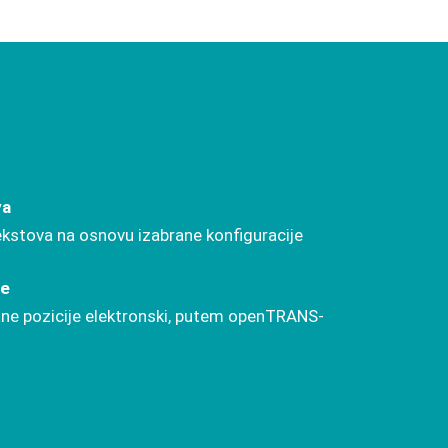
va
kstova na osnovu izabrane konfiguracije
je
ane pozicije elektronski, putem openTRANS-