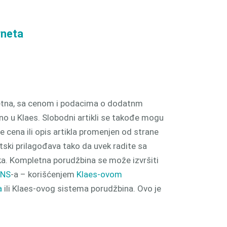
rneta
etna, sa cenom i podacima o dodatnm
tno u Klaes. Slobodni artikli se takođe mogu
je cena ili opis artikla promenjen od strane
ski prilagođava tako da uvek radite sa
. Kompletna porudžbina se može izvršiti
ANS
-a – korišćenjem
Klaes-ovom
a
ili Klaes-ovog sistema porudžbina. Ovo je