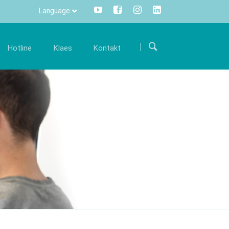
Language
Прескочи
навигацију
Hotline
Klaes
Kontakt
arijera
Komunikacija
Internacionalno
šim
ostanite deo našeg međunarodnog tima i
Sve informacije na samo jedan klik
Put do nas
održite nas svojim stručnim znanjem.
mišem – Centralno i transparentno.
 održavanju
Kontakt formular
onude za posao
Info Manager
CRM
DMS
openTRANS
s trade
Klaes 3D
versko rešenje
Za konstrukcije staklenih
rgovce
bašti I fasada