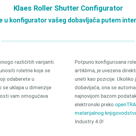
odnjom
Klaes Roller Shutter Configurator
3D
e u konfigurator vašeg dobavljača putem inte
go različitih varijanti.
Potpuno konfigurisana rol
nositi roletne koje se
artiklima, je uvezena direk
oji odaberete u
uneti kao pozicije. Ukoliko 
 se uklapa u dimenzije
dobavljača, ona se automat
jnosti vam omogućava
najnovijom bazom podataka
elektronski preko
openTR
materijalnog knjigovodstv
Industry 4.0!