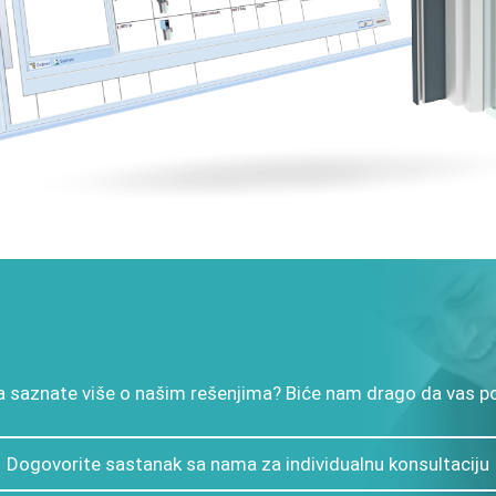
 da saznate više o našim rešenjima? Biće nam drago da vas 
Dogovorite sastanak sa nama za individualnu konsultaciju