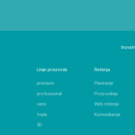
Inovati
Linije proizvoda
Rešenja
premium
Planiranje
professional
Proizvodnja
vario
Web rešenja
trade
Komunikacije
3D