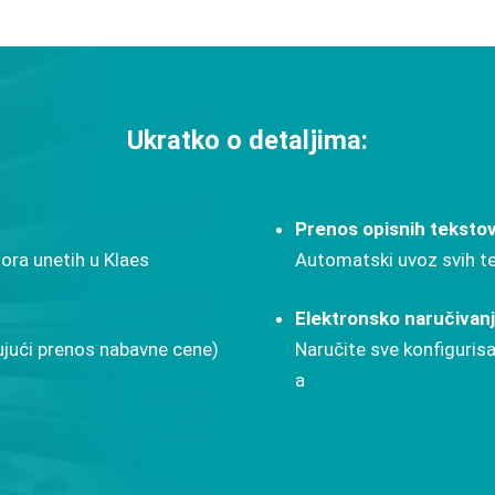
Ukratko o detaljima:
Prenos opisnih teksto
ra unetih u Klaes
Automatski uvoz svih te
Elektronsko naručivan
ujući prenos nabavne cene)
Naručite sve konfiguris
a