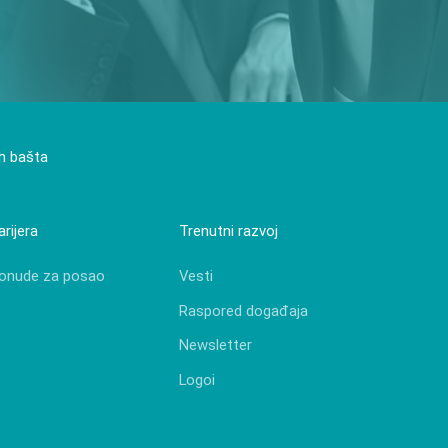
ih bašta
arijera
Trenutni razvoj
onude za posao
Vesti
Raspored događaja
Newsletter
Logoi