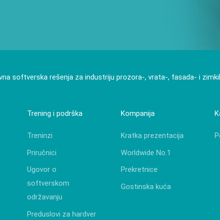
vna softverska rešenja za industriju prozora-, vrata-, fasada- i zimk
Trening i podrška
Kompanija
K
Treninzi
Kratka prezentacija
P
Priručnici
Worldwide No.1
Ugovor o
Prekretnice
softverskom
Gostinska kuća
održavanju
Preduslovi za hardver