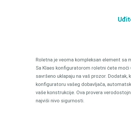
proizv
CAM 
Uđit
Roletna je veoma kompleksan element sa mno
Sa Klaes konfiguratorom roletni ćete moći u
savršeno uklapaju na vaš prozor. Dodatak, k
konfiguratoru vašeg dobavljača, automatski
vaše konstrukcije. Ova provera verodosto
najviši nivo sigurnosti.