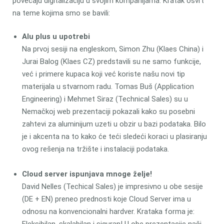
povećaju digitalizaciju u svojim kompanijama. Kratak osvrt
na teme kojima smo se bavili:
Alu plus u upotrebi
Na prvoj sesiji na engleskom, Simon Zhu (Klaes China) i
Jurai Balog (Klaes CZ) predstavili su ne samo funkcije,
već i primere kupaca koji već koriste našu novi tip
materijala u stvarnom radu. Tomas Buš (Application
Engineering) i Mehmet Siraz (Technical Sales) su u
Nemačkoj web prezentaciji pokazali kako su posebni
zahtevi za aluminijum uzeti u obzir u bazi podataka. Bilo
je i akcenta na to kako će teći sledeći koraci u plasiranju
ovog rešenja na tržište i instalaciji podataka.
Cloud server ispunjava mnoge želje!
David Nelles (Techical Sales) je impresivno u obe sesije
(DE + EN) preneo prednosti koje Cloud Server ima u
odnosu na konvencionalni hardver. Krataka forma je: