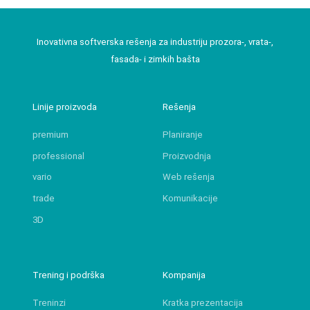
Inovativna softverska rešenja za industriju prozora-, vrata-,
fasada- i zimkih bašta
Linije proizvoda
Rešenja
premium
Planiranje
professional
Proizvodnja
vario
Web rešenja
trade
Komunikacije
3D
Trening i podrška
Kompanija
Treninzi
Kratka prezentacija