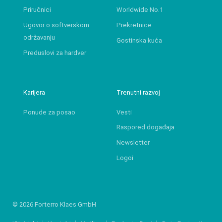
Priručnici
Worldwide No.1
Ugovor o softverskom
Prekretnice
održavanju
Gostinska kuća
Preduslovi za hardver
Karijera
Trenutni razvoj
Ponude za posao
Vesti
Raspored događaja
Newsletter
Logoi
© 2026 Forterro Klaes GmbH