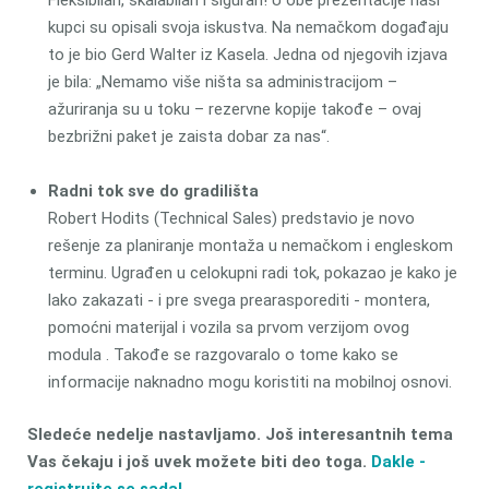
Fleksibilan, skalabilan i siguran! U obe prezentacije naši
kupci su opisali svoja iskustva. Na nemačkom događaju
to je bio Gerd Walter iz Kasela. Jedna od njegovih izjava
je bila: „Nemamo više ništa sa administracijom –
ažuriranja su u toku – rezervne kopije takođe – ovaj
bezbrižni paket je zaista dobar za nas“.
Radni tok sve do gradilišta
Robert Hodits (Technical Sales) predstavio je novo
rešenje za planiranje montaža u nemačkom i engleskom
terminu. Ugrađen u celokupni radi tok, pokazao je kako je
lako zakazati - i pre svega prearasporediti - montera,
pomoćni materijal i vozila sa prvom verzijom ovog
modula . Takođe se razgovaralo o tome kako se
informacije naknadno mogu koristiti na mobilnoj osnovi.
Sledeće nedelje nastavljamo. Još interesantnih tema
Vas čekaju i još uvek možete biti deo toga.
Dakle -
registrujte se sada!