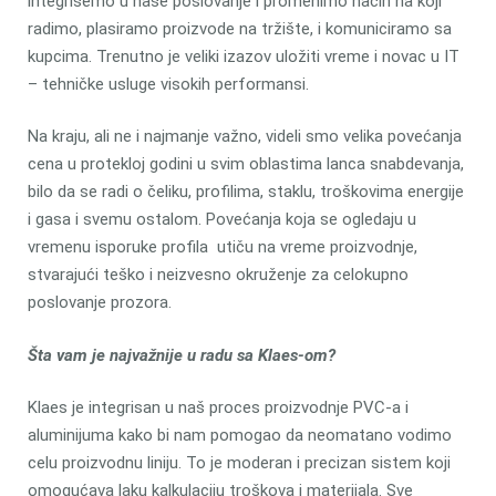
integrišemo u naše poslovanje i promenimo način na koji
radimo, plasiramo proizvode na tržište, i komuniciramo sa
kupcima. Trenutno je veliki izazov uložiti vreme i novac u IT
– tehničke usluge visokih performansi.
Na kraju, ali ne i najmanje važno, videli smo velika povećanja
cena u protekloj godini u svim oblastima lanca snabdevanja,
bilo da se radi o čeliku, profilima, staklu, troškovima energije
i gasa i svemu ostalom. Povećanja koja se ogledaju u
vremenu isporuke profila utiču na vreme proizvodnje,
stvarajući teško i neizvesno okruženje za celokupno
poslovanje prozora.
Šta vam je najvažnije u radu sa Klaes-om?
Klaes je integrisan u naš proces proizvodnje PVC-a i
aluminijuma kako bi nam pomogao da neomatano vodimo
celu proizvodnu liniju. To je moderan i precizan sistem koji
omogućava laku kalkulaciju troškova i materijala. Sve