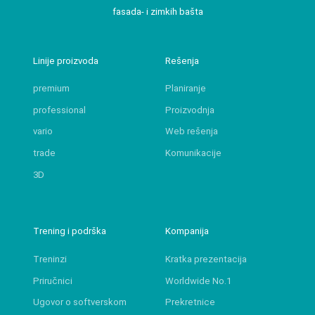
fasada- i zimkih bašta
Linije proizvoda
Rešenja
premium
Planiranje
professional
Proizvodnja
vario
Web rešenja
trade
Komunikacije
3D
Trening i podrška
Kompanija
Treninzi
Kratka prezentacija
Priručnici
Worldwide No.1
Ugovor o softverskom
Prekretnice