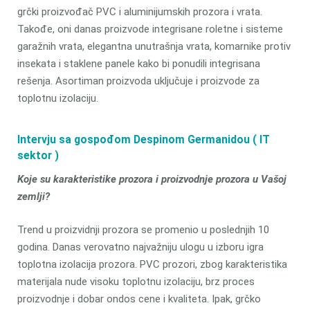
grčki proizvođač PVC i aluminijumskih prozora i vrata.
Takođe, oni danas proizvode integrisane roletne i sisteme
garažnih vrata, elegantna unutrašnja vrata, komarnike protiv
insekata i staklene panele kako bi ponudili integrisana
rešenja. Asortiman proizvoda uključuje i proizvode za
toplotnu izolaciju.
Intervju sa gospođom Despinom Germanidou ( IT
sektor )
Koje su karakteristike prozora i proizvodnje prozora u Vašoj
zemlji?
Trend u proizvidnji prozora se promenio u poslednjih 10
godina. Danas verovatno najvažniju ulogu u izboru igra
toplotna izolacija prozora. PVC prozori, zbog karakteristika
materijala nude visoku toplotnu izolaciju, brz proces
proizvodnje i dobar ondos cene i kvaliteta. Ipak, grčko