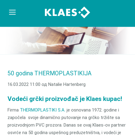
50 godina THERMOPLASTIKIJA
16.03.2022 11:00
од Natalie Hartenberg
Vodeći grčki proizvođač je Klaes kupac!
Firma
THERMOPLASTIKI S.A.
je osnovana 1972. godine i
započela svoje dinamično putovanje na grčko tržište sa
proizvodnjom PVC prozora. Danas se ovaj Klaes-ov partner
osvrće na 50 godina uspešnog preduzetništva, i vodeći je