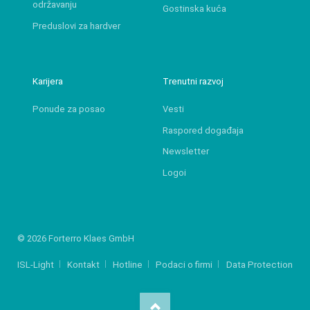
održavanju
Gostinska kuća
Preduslovi za hardver
Karijera
Trenutni razvoj
Ponude za posao
Vesti
Raspored događaja
Newsletter
Logoi
© 2026 Forterro Klaes GmbH
ISL-Light
Kontakt
Hotline
Podaci o firmi
Data Protection