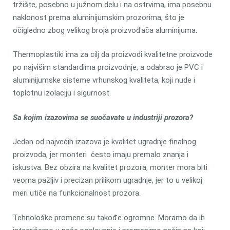
tržište, posebno u južnom delu i na ostrvima, ima posebnu
naklonost prema aluminijumskim prozorima, što je
očigledno zbog velikog broja proizvođača aluminijuma.
Thermoplastiki ima za cilj da proizvodi kvalitetne proizvode
po najvišim standardima proizvodnje, a odabrao je PVC i
aluminijumske sisteme vrhunskog kvaliteta, koji nude i
toplotnu izolaciju i sigurnost.
Sa kojim izazovima se suočavate u industriji prozora?
Jedan od najvećih izazova je kvalitet ugradnje finalnog
proizvoda, jer monteri često imaju premalo znanja i
iskustva. Bez obzira na kvalitet prozora, monter mora biti
veoma pažljiv i precizan prilikom ugradnje, jer to u velikoj
meri utiče na funkcionalnost prozora.
Tehnološke promene su takođe ogromne. Moramo da ih