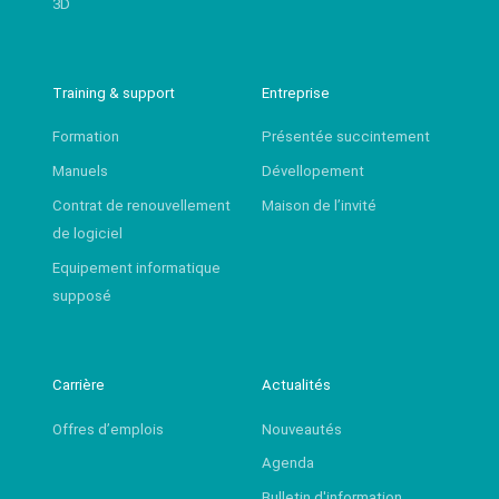
3D
Training & support
Entreprise
Formation
Présentée succintement
Manuels
Dévellopement
Contrat de renouvellement
Maison de l’invité
de logiciel
Equipement informatique
supposé
Carrière
Actualités
Offres d’emplois
Nouveautés
Agenda
Bulletin d'information