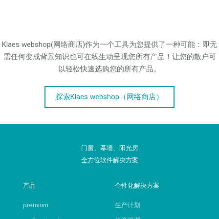
Klaes webshop(网络商店)作为一个工具为您提供了一种可能：即无
需任何变成背景知识也可在线生动呈现您所有产品！让您的散户可
以轻松快速选购您的所有产品。
探索Klaes webshop（网络商店）
门窗、幕墙、阳光房
全方位软件解决方案
产品
个性化解决方案
premium
生产计划