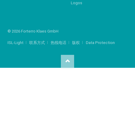
Logos
© 2026 Forterro Klaes GmbH
ISL-Light
联系方式
热线电话
版权
Data Protection