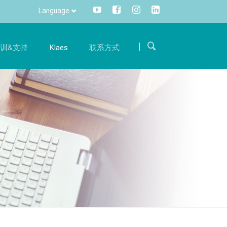
Language
Skip
navigation
训&支持
Klaes
联系方式
求职
沟通
训
国际
体验
成为我们国际团队的一员，用您的专业知识支持我
一键便可获取所有信息，灵活，全面
册
热线电话
们。
信息管理
件升级服务
旅程
招聘
CRM
件准备
联系方式
DMS
Klaes 3D
方案
阳光房、幕墙软件解决方案