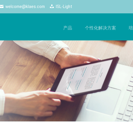
welcome@klaes.com
ISL-Light
产品
个性化解决方案
培
管理
最新动态
网络解决方案
培
的
工作流程，提升生产质量
随时掌握最新动态 ——Klaes的所有新闻和重要活动
使用网络解决方案，尽享自由
手
一目了然。
化生产
网络商店
软
新闻
控制
经销商端口
硬
电子期刊
配置器
商务云
Logos
配置
网页跟踪
Klaes professional
Klaes trade
计师
经销商云服务
自动化生产、适合各类门窗制造
经销商门窗设计软件解决
2D
商的全方位软件解决方案
3D