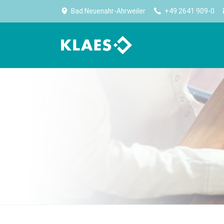
Bad Neuenahr-Ahrweiler
+49 2641 909-0
计划生产
公司
生产
高效生产始于规划
Klaes——门窗、幕墙、阳光房行业内，全球最大
优化
软件供应商。
生产能力规划
无纸
公司简介
采购及库存管理
设备
Worldwide No.1
报表
卷帘
大事记
CE 认证
门板
住宿
Klaes premium
门设
适合门窗制造专家的全方位解决方案
实现
CAM 
CAM 