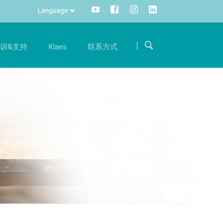
Language
Skip
navigation
训&支持
Klaes
联系方式
求职
沟通
训
国际
体验
成为我们国际团队的一员，用您的专业知识支持我
一键便可获取所有信息，灵活，全面
册
热线电话
们。
信息管理
件升级服务
旅程
招聘
CRM
件准备
联系方式
DMS
Klaes 3D
方案
阳光房、幕墙软件解决方案