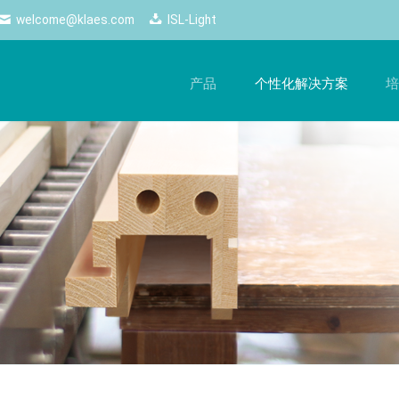
welcome@klaes.com
ISL-Light
产品
个性化解决方案
培
管理
最新动态
网络解决方案
培
的
工作流程，提升生产质量
随时掌握最新动态 ——Klaes的所有新闻和重要活动
使用网络解决方案，尽享自由
手
一目了然。
化生产
网络商店
软
新闻
控制
经销商端口
硬
电子期刊
配置器
商务云
Logos
配置
网页跟踪
Klaes professional
Klaes trade
计师
经销商云服务
自动化生产、适合各类门窗制造
经销商门窗设计软件解决
2D
商的全方位软件解决方案
3D