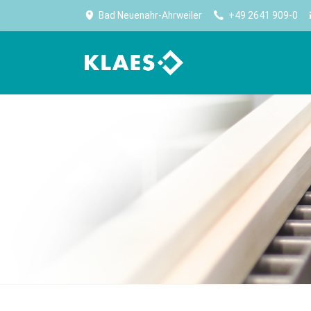
Bad Neuenahr-Ahrweiler
+49 2641 909-0
计划生产
公司
生产
高效生产始于规划
Klaes——门窗、幕墙、阳光房行业内，全球最大
优化
软件供应商。
生产能力规划
无纸
公司简介
采购及库存管理
设备
Worldwide No.1
报表
卷帘
大事记
CE 认证
门板
住宿
Klaes premium
门设
适合门窗制造专家的全方位解决方案
实现
CAM 
CAM 