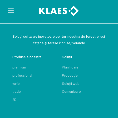
Soluții software inovatoare pentru industria de ferestre, uși,
fațade și terase închise/ verande
Produsele noastre
Soluții
premium
Planificare
professional
Producție
vario
Soluții web
trade
Comunicare
3D