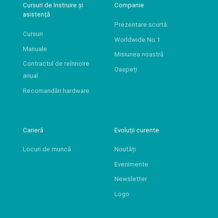
Cursuri de Instruire și
Companie
asistență
Prezentare scurtă
Cursuri
Worldwide No.1
Manuale
Misiunea noastră
Contractul de reînnoire
Oaspeți
anual
Recomandări hardware
Carieră
Evoluții curente
Locuri de muncă
Noutăți
Evenimente
Newsletter
Logo