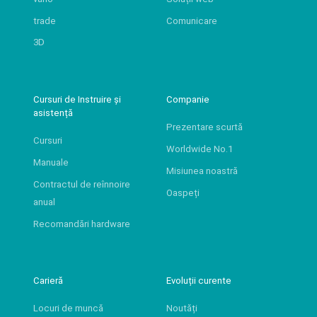
trade
Comunicare
3D
Cursuri de Instruire și
Companie
asistență
Prezentare scurtă
Cursuri
Worldwide No.1
Manuale
Misiunea noastră
Contractul de reînnoire
Oaspeți
anual
Recomandări hardware
Carieră
Evoluții curente
Locuri de muncă
Noutăți