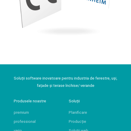
Soluții software inovatoare pentru industria de ferestre, uși,
fațade și terase închise/ verande
Produsele noastre
Soluții
premium
Planificare
professional
Producție
vario
Soluții web