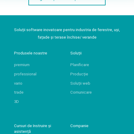
Soluții software inovatoare pentru industria de ferestre, uși,
fațade și terase închise/ verande
Produsele noastre
Soluții
premium
Planificare
professional
Producție
vario
Soluții web
trade
Comunicare
3D
Cursuri de Instruire și
Companie
asistență