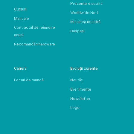
Prezentare scurtă
Cursuri
Worldwide No.1
Manuale
Misiunea noastră
Contractul de reînnoire
Oaspeți
anual
Recomandări hardware
Carieră
Evoluții curente
Locuri de muncă
Noutăți
Evenimente
Newsletter
Logo