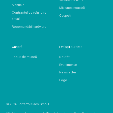
Worldwide No.1
Manuale
Misiunea noastră
Contractul de reînnoire
Oaspeți
anual
Recomandări hardware
Carieră
Evoluții curente
Locuri de muncă
Noutăți
Evenimente
Newsletter
Logo
© 2026 Forterro Klaes GmbH