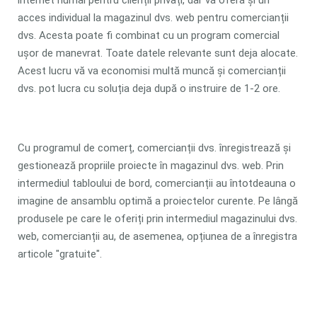
internet numai pentru clienții privați, dar vă oferă și un
acces individual la magazinul dvs. web pentru comercianții
dvs. Acesta poate fi combinat cu un program comercial
ușor de manevrat. Toate datele relevante sunt deja alocate.
Acest lucru vă va economisi multă muncă și comercianții
dvs. pot lucra cu soluția deja după o instruire de 1-2 ore.
Cu programul de comerț, comercianții dvs. înregistrează și
gestionează propriile proiecte în magazinul dvs. web. Prin
intermediul tabloului de bord, comercianții au întotdeauna o
imagine de ansamblu optimă a proiectelor curente. Pe lângă
produsele pe care le oferiți prin intermediul magazinului dvs.
web, comercianții au, de asemenea, opțiunea de a înregistra
articole "gratuite".