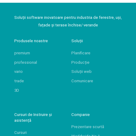
Soluții software inovatoare pentru industria de ferestre, uși,
fațade și terase închise/ verande
Produsele noastre
Soluții
premium
Planificare
professional
Producție
vario
Soluții web
trade
Comunicare
3D
Cursuri de Instruire și
Companie
asistență
Prezentare scurtă
Cursuri