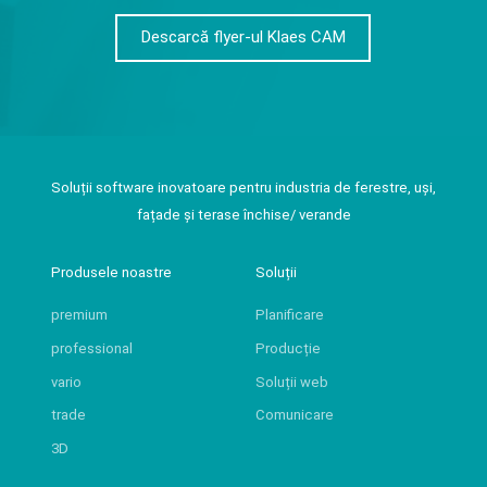
Descarcă flyer-ul Klaes CAM
Soluții software inovatoare pentru industria de ferestre, uși,
fațade și terase închise/ verande
Produsele noastre
Soluții
premium
Planificare
professional
Producție
vario
Soluții web
trade
Comunicare
3D