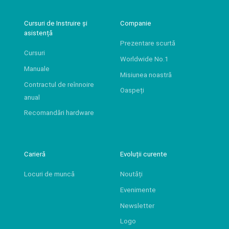
Cursuri de Instruire și
Companie
asistență
Prezentare scurtă
Cursuri
Worldwide No.1
Manuale
Misiunea noastră
Contractul de reînnoire
Oaspeți
anual
Recomandări hardware
Carieră
Evoluții curente
Locuri de muncă
Noutăți
Evenimente
Newsletter
Logo