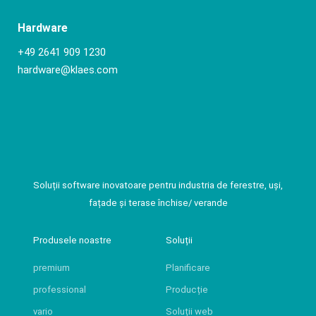
Hardware
+49 2641 909 1230
hardware@klaes.com
Soluții software inovatoare pentru industria de ferestre, uși,
fațade și terase închise/ verande
Produsele noastre
Soluții
premium
Planificare
professional
Producție
vario
Soluții web