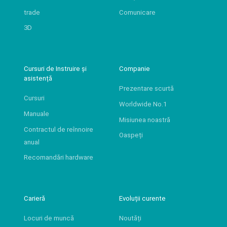
trade
Comunicare
3D
Cursuri de Instruire și
Companie
asistență
Prezentare scurtă
Cursuri
Worldwide No.1
Manuale
Misiunea noastră
Contractul de reînnoire
Oaspeți
anual
Recomandări hardware
Carieră
Evoluții curente
Locuri de muncă
Noutăți