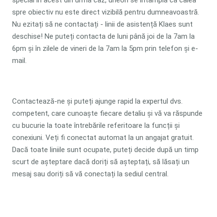
special în acest din urmă caz, uneori se întâmplă că calea
spre obiectiv nu este direct vizibilă pentru dumneavoastră.
Nu ezitați să ne contactați - linii de asistență Klaes sunt
deschise! Ne puteți contacta de luni până joi de la 7am la
6pm și în zilele de vineri de la 7am la 5pm prin telefon și e-
mail.
Contactează-ne și puteți ajunge rapid la expertul dvs.
competent, care cunoaște fiecare detaliu și vă va răspunde
cu bucurie la toate întrebările referitoare la funcții și
conexiuni. Veți fi conectat automat la un angajat gratuit.
Dacă toate liniile sunt ocupate, puteți decide după un timp
scurt de așteptare dacă doriți să așteptați, să lăsați un
mesaj sau doriți să vă conectați la sediul central.