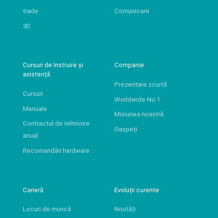
trade
Comunicare
3D
Cursuri de Instruire și
Companie
asistență
Prezentare scurtă
Cursuri
Worldwide No.1
Manuale
Misiunea noastră
Contractul de reînnoire
Oaspeți
anual
Recomandări hardware
Carieră
Evoluții curente
Locuri de muncă
Noutăți