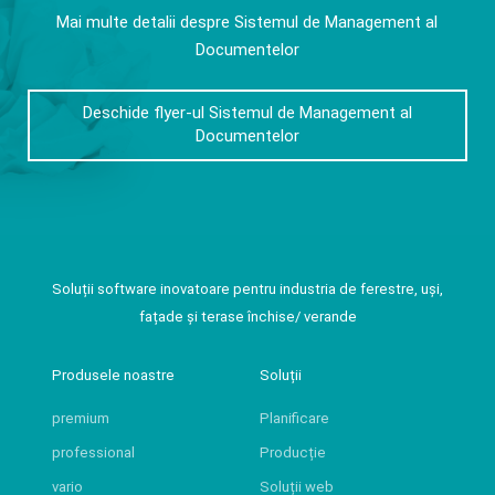
Mai multe detalii despre Sistemul de Management al
Documentelor
Deschide flyer-ul Sistemul de Management al
Documentelor
Soluții software inovatoare pentru industria de ferestre, uși,
fațade și terase închise/ verande
Produsele noastre
Soluții
premium
Planificare
professional
Producție
vario
Soluții web