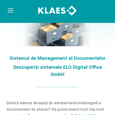
Sistemul de Management al Documentelor
Descoperiți sistemele ELO Digital Office
GmbH
Sunteți adesea deranjați de administrarea îndelungată a
documentelor de afaceri? Ați putea investi mult mai mult