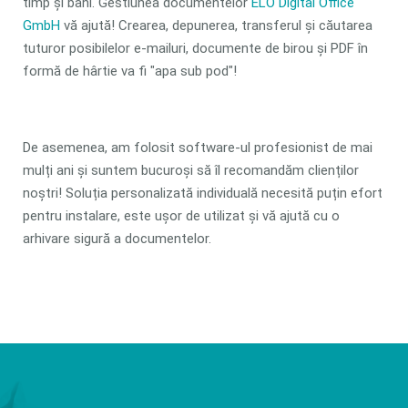
timp și bani. Gestiunea documentelor
ELO Digital Office
GmbH
vă ajută! Crearea, depunerea, transferul și căutarea
tuturor posibilelor e-mailuri, documente de birou și PDF în
formă de hârtie va fi "apa sub pod"!
De asemenea, am folosit software-ul profesionist de mai
mulți ani și suntem bucuroși să îl recomandăm clienților
noștri! Soluția personalizată individuală necesită puțin efort
pentru instalare, este ușor de utilizat și vă ajută cu o
arhivare sigură a documentelor.