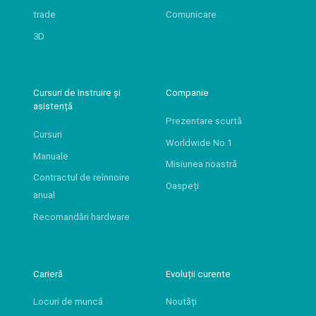
trade
Comunicare
3D
Cursuri de Instruire și
Companie
asistență
Prezentare scurtă
Cursuri
Worldwide No.1
Manuale
Misiunea noastră
Contractul de reînnoire
Oaspeți
anual
Recomandări hardware
Carieră
Evoluții curente
Locuri de muncă
Noutăți