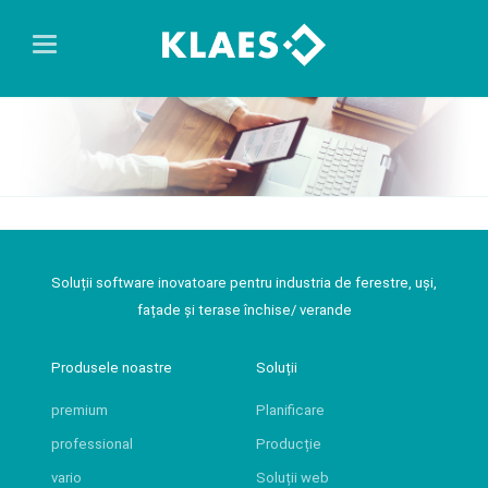
Soluții software inovatoare pentru industria de ferestre, uși,
fațade și terase închise/ verande
Produsele noastre
Soluții
premium
Planificare
professional
Producție
vario
Soluții web