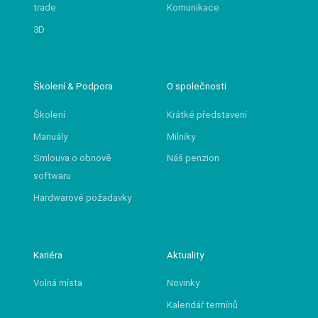
trade
Komunikace
3D
Školení & Podpora
O společnosti
Školení
Krátké představení
Manuály
Milníky
Smlouva o obnově
Náš penzion
softwaru
Hardwarové požadavky
Kariéra
Aktuality
Volná místa
Novinky
Kalendář termínů