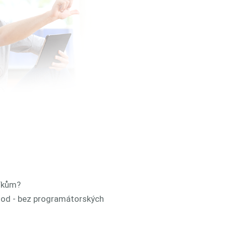
níkům?
chod - bez programátorských