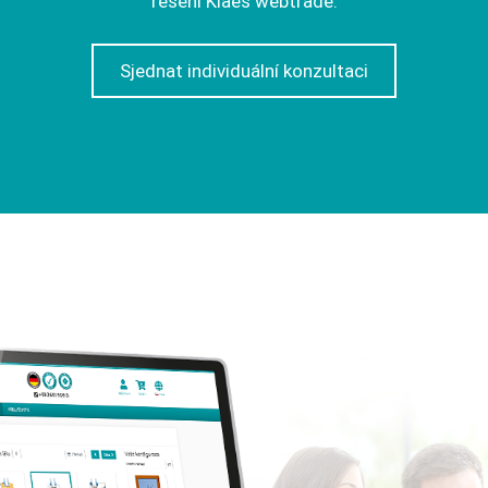
řešení Klaes webtrade.
Sjednat individuální konzultaci