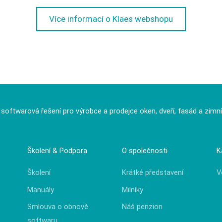
Více informací o Klaes webshopu
í softwarová řešení pro výrobce a prodejce oken, dveří, fasád a zimn
Školení & Podpora
O společnosti
K
Školení
Krátké představení
V
Manuály
Milníky
Smlouva o obnově
Náš penzion
softwaru