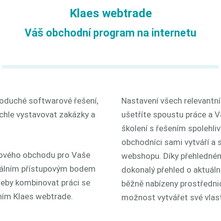
Klaes webtrade
Váš obchodní program na internetu
oduché softwarové řešení,
Nastavení všech relevantní
chle vystavovat zakázky a
ušetříte spoustu práce a 
školení s řešením spolehl
obchodníci sami vytváří a 
etového obchodu pro Vaše
webshopu. Díky přehledné
iduálním přístupovým bodem
dokonalý přehled o aktuáln
řeby kombinovat práci se
běžně nabízeny prostředni
ím Klaes webtrade.
možnost vytvářet své vlast