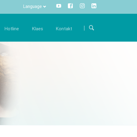
Language
Přeskočit
navigaci
Hotline
Klaes
Kontakt
ariéra
Komunikace
Kontakty
mi
taňte se součástí mezinárodního týmu a
Všechny informace stisknutím
Kde nás najdete
odpořte nás svými zkušenostmi.
tlačítka - centrálně a transparentně.
twaru
Kontaktní formulář
olná místa
Info Manager
CRM
DMS
openTRANS
s trade
Klaes 3D
řešení pro
Řešení pro výrobu zimních
odníky
zahrad a fasád