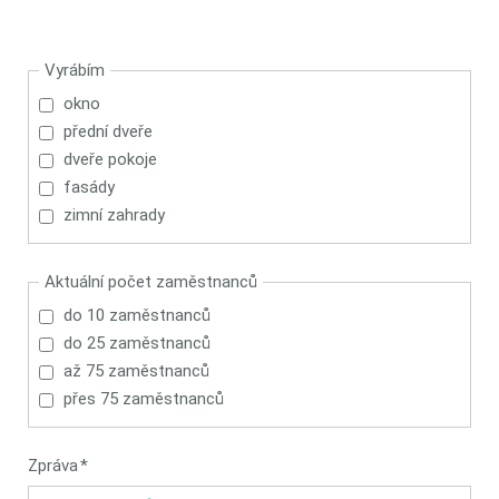
Vyrábím
okno
přední dveře
dveře pokoje
fasády
zimní zahrady
Aktuální počet zaměstnanců
do 10 zaměstnanců
do 25 zaměstnanců
až 75 zaměstnanců
přes 75 zaměstnanců
Povinný
Zpráva
*
údaj