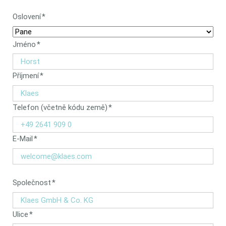
Povinný
Oslovení
*
údaj
Povinný
Jméno
*
údaj
Povinný
Příjmení
*
údaj
Povinný
Telefon (včetně kódu země)
*
údaj
Povinný
E-Mail
*
údaj
Povinný
Společnost
*
údaj
Povinný
Ulice
*