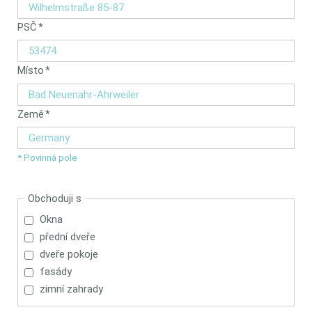
údaj
Povinný
PSČ
*
údaj
Povinný
Místo
*
údaj
Povinný
Země
*
údaj
* Povinná pole
Obchoduji s
Okna
přední dveře
dveře pokoje
fasády
zimní zahrady