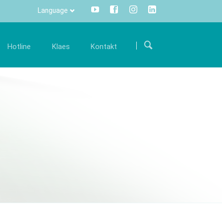
Language
Přeskočit
navigaci
Hotline
Klaes
Kontakt
ariéra
Komunikace
Kontakty
mi
taňte se součástí mezinárodního týmu a
Všechny informace stisknutím
Kde nás najdete
odpořte nás svými zkušenostmi.
tlačítka - centrálně a transparentně.
twaru
Kontaktní formulář
olná místa
Info Manager
CRM
DMS
openTRANS
s trade
Klaes 3D
řešení pro
Řešení pro výrobu zimních
odníky
zahrad a fasád