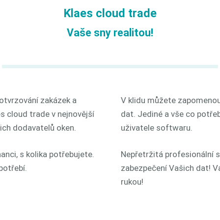
Klaes cloud trade
Vaše sny realitou!
potvrzování zakázek a
V klidu můžete zapomenout
s cloud trade v nejnovější
dat. Jediné a vše co potřeb
ich dodavatelů oken.
uživatele softwaru.
nci, s kolika potřebujete.
Nepřetržitá profesionální 
potřebí.
zabezpečení Vašich dat! V
rukou!