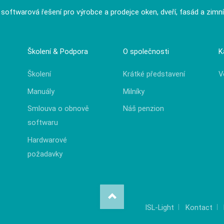
í softwarová řešení pro výrobce a prodejce oken, dveří, fasád a zimn
Školení & Podpora
O společnosti
K
Školení
Krátké představení
V
Manuály
Milníky
Smlouva o obnově
Náš penzion
softwaru
Hardwarové
požadavky
ISL-Light
Kontact