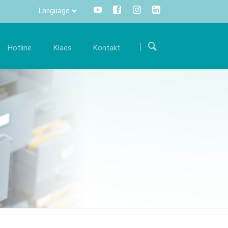
Language
Přeskočit
navigaci
Hotline
Klaes
Kontakt
ariéra
Komunikace
Kontakty
mi
taňte se součástí mezinárodního týmu a
Všechny informace stisknutím
Kde nás najdete
odpořte nás svými zkušenostmi.
tlačítka - centrálně a transparentně.
twaru
Kontaktní formulář
olná místa
Info Manager
CRM
DMS
openTRANS
s trade
Klaes 3D
řešení pro
Řešení pro výrobu zimních
odníky
zahrad a fasád