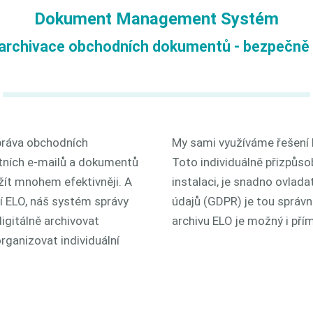
Dokument Management Systém
í archivace obchodních dokumentů - bezpečně 
práva obchodních
My sami využíváme řešení E
tních e-mailů a dokumentů
Toto individuálně přizpůso
žít mnohem efektivněji. A
instalaci, je snadno ovlad
í ELO, náš systém správy
údajů (GDPR) je tou správ
gitálně archivovat
archivu ELO je možný i př
ganizovat individuální