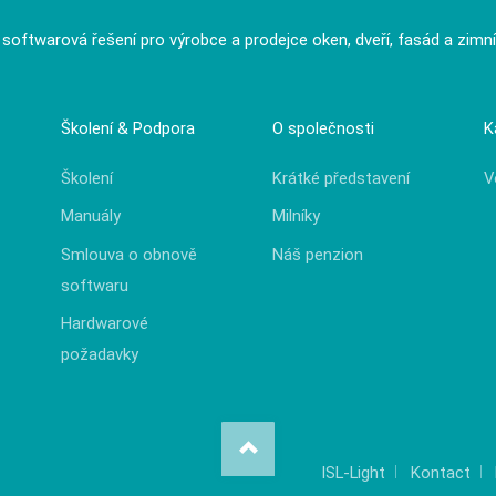
í softwarová řešení pro výrobce a prodejce oken, dveří, fasád a zimn
Školení & Podpora
O společnosti
K
Školení
Krátké představení
V
Manuály
Milníky
Smlouva o obnově
Náš penzion
softwaru
Hardwarové
požadavky
ISL-Light
Kontact