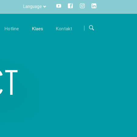
Language
Přeskočit
navigaci
Hotline
Klaes
Kontakt
ariéra
Komunikace
Kontakty
mi
taňte se součástí mezinárodního týmu a
Všechny informace stisknutím
Kde nás najdete
odpořte nás svými zkušenostmi.
tlačítka - centrálně a transparentně.
twaru
Kontaktní formulář
olná místa
Info Manager
CRM
DMS
openTRANS
s trade
Klaes 3D
řešení pro
Řešení pro výrobu zimních
odníky
zahrad a fasád