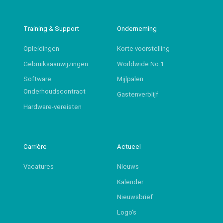
Training & Support
Onderneming
Opleidingen
Korte voorstelling
Gebruiksaanwijzingen
Worldwide No.1
Software
Mijlpalen
Onderhoudscontract
Gastenverblijf
Hardware-vereisten
Carrière
Actueel
Vacatures
Nieuws
Kalender
Nieuwsbrief
Logo‘s