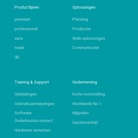
Productlijnen
Oplossingen
premium
Planning
professional
Productie
vario
Web-oplossingen
trade
Communicatie
3D
Training & Support
Onderneming
Opleidingen
Korte voorstelling
Gebruiksaanwijzingen
Worldwide No.1
Software
Mijlpalen
Onderhoudscontract
Gastenverblijf
Hardware-vereisten